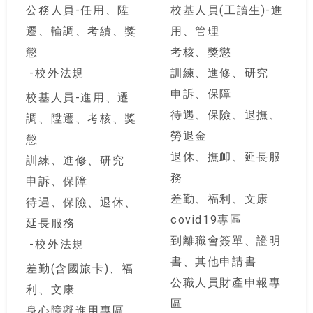
公務人員-任用、陞
校基人員(工讀生)-進
遷、輪調、考績、獎
用、管理
懲
考核、獎懲
校外法規
訓練、進修、研究
申訴、保障
校基人員-進用、遷
待遇、保險、退撫、
調、陞遷、考核、獎
勞退金
懲
退休、撫卹、延長服
訓練、進修、研究
務
申訴、保障
差勤、福利、文康
待遇、保險、退休、
covid19專區
延長服務
到離職會簽單、證明
校外法規
書、其他申請書
差勤(含國旅卡)、福
公職人員財產申報專
利、文康
區
身心障礙進用專區