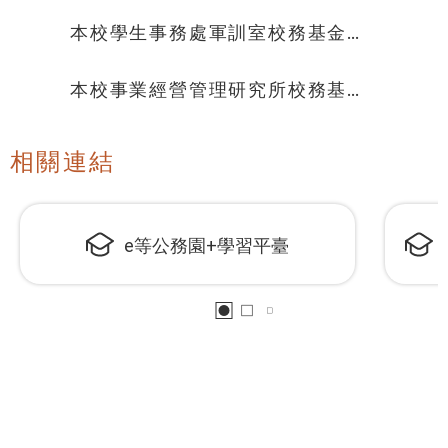
作人員(職務代理人)徵聘結果
本校學生事務處軍訓室校務基金進
用工作人員(校聘專員)徵聘結果公
告
本校事業經營管理研究所校務基金
進用工作人員(校聘專員)徵聘結果
公告
相關連結
e等公務園+學習平臺