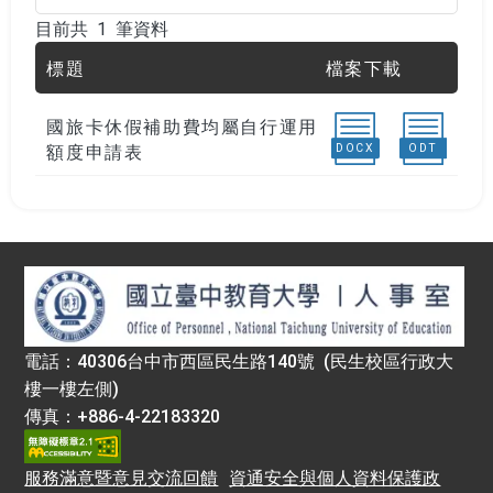
目前共 1 筆資料
目前共 1 筆資料
標題
檔案下載
國旅卡休假補助費均屬自行運用
DOCX
ODT
額度申請表
:::
電話：40306台中市西區民生路140號 (民生校區行政大
樓一樓左側)
傳真：+886-4-22183320
服務滿意暨意見交流回饋
資通安全與個人資料保護政